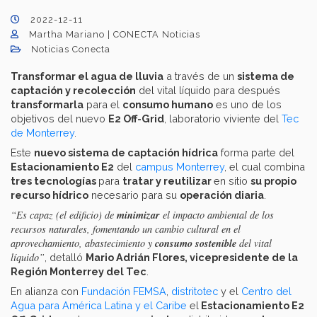
2022-12-11
Martha Mariano | CONECTA Noticias
Noticias Conecta
Transformar el agua de lluvia
a través de un
sistema de
captación y recolección
del vital líquido para después
transformarla
para el
consumo humano
es uno de los
objetivos del nuevo
E2 Off-Grid
, laboratorio viviente del
Tec
de Monterrey
.
Este
nuevo sistema de captación hídrica
forma parte del
Estacionamiento E2
del
campus Monterrey
, el cual combina
tres tecnologías
para
tratar y reutilizar
en sitio
su propio
recurso hídrico
necesario para su
operación diaria
.
minimizar
“Es capaz (el edificio) de
el impacto ambiental de los
recursos naturales, fomentando un cambio cultural en el
consumo sostenible
aprovechamiento, abastecimiento y
del vital
líquido”
, detalló
Mario Adrián Flores, vicepresidente de la
Región Monterrey del Tec
.
En alianza con
Fundación FEMSA
,
distritotec
y el
Centro del
Agua para América Latina y el Caribe
el
Estacionamiento E2