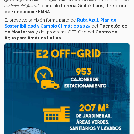
ciudades del futuro”
, comentó
Lorena Guillé-Laris, directora
de Fundación FEMSA
.
El proyecto también forma parte de
Ruta Azul
,
Plan de
Sostenibilidad y Cambio Climático 2025
del
Tecnológico
de Monterrey
y del programa OFF-Grid del
Centro del
Agua para América Latina
.