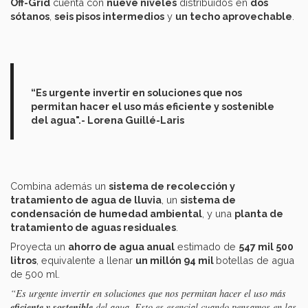
Off-Grid
cuenta con
nueve niveles
distribuidos en
dos
sótanos
,
seis pisos intermedios
y
un techo aprovechable
.
“Es urgente invertir en soluciones que nos
permitan hacer el uso más eficiente y sostenible
del agua".- Lorena Guillé-Laris
Combina además un
sistema de recolección y
tratamiento de agua de lluvia
, un
sistema de
condensación de humedad ambiental
, y una
planta de
tratamiento de aguas residuales
.
Proyecta un
ahorro de agua anual
estimado de
547 mil 500
litros
, equivalente a llenar
un millón 94 mil
botellas de agua
de 500 ml.
“Es urgente invertir en soluciones que nos permitan hacer el uso más
eficiente y sostenible
del agua. Esto es esencial cuando pensamos en las