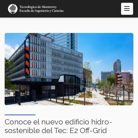
Pasar
al
contenido
principal
Conoce el nuevo edificio hidro-
sostenible del Tec: E2 Off-Grid