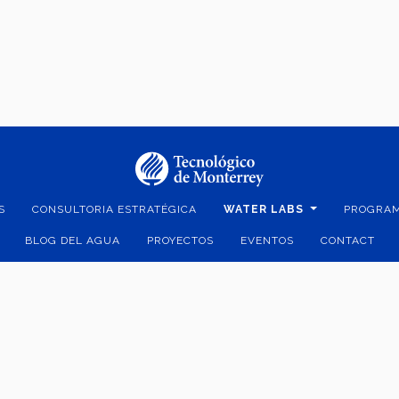
S
CONSULTORIA ESTRATÉGICA
WATER LABS
PROGRAM
BLOG DEL AGUA
PROYECTOS
EVENTOS
CONTACT
ico C.P. 64849 | Monterrey, Nuevo León, México | Tel. +52 (81) 8358-
Superiores de Monterrey, México.
Aviso legal
|
Políticas de privacidad
|
Aviso de privacidad