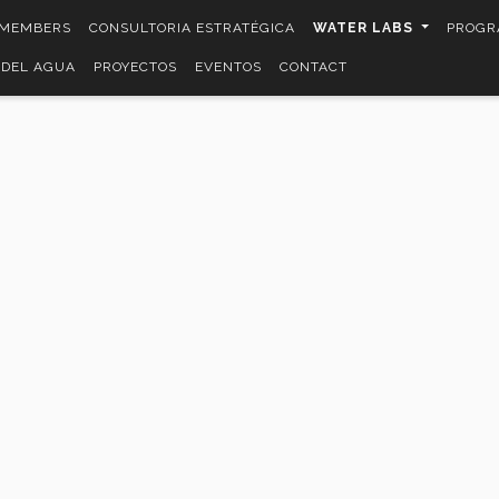
 MEMBERS
CONSULTORIA ESTRATÉGICA
WATER LABS
PROGR
 DEL AGUA
PROYECTOS
EVENTOS
CONTACT