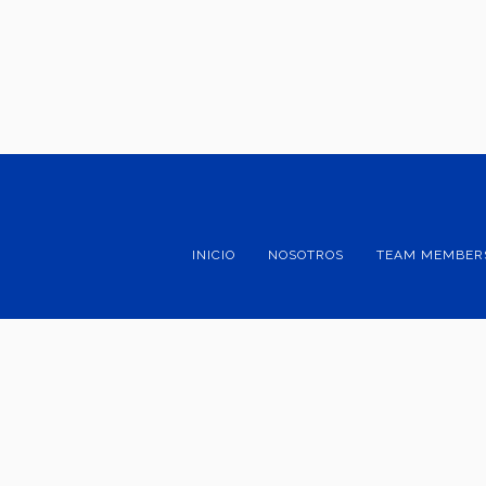
INICIO
NOSOTROS
TEAM MEMBER
Av. Eugenio Garza Sada 2501 Sur Col. Tecnológ