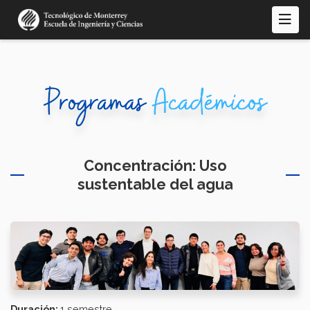
Skip
to
main
content
Concentración: Uso
sustentable del agua
Duración:
1 semestre