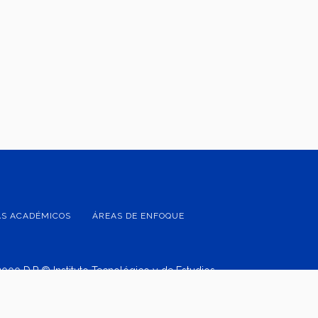
S ACADÉMICOS
ÁREAS DE ENFOQUE
2000 D.R.© Instituto Tecnológico y de Estudios