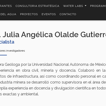
RANTES
CONSULTORIA ESTRATÉGICA
WATER LABS
PROGRAM
 DEL AGUA
PROYECTOS
EVENTOS
CONTACTO
. Julia Angélica Olalde Gutier
ialista
ores investigadores
era Geóloga por la Universidad Nacional Autónoma de México
eriencia en obra civil, mineria y docencia. Colaboró en la
tos de infraestructura, así como coordinando personal en c
industria minera se desarrolló como supervisora en el área d
plia experiencia en docencia y divulgación científica en todo
as exactas y ambiental.