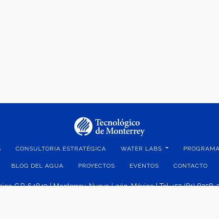
S
CONSULTORIA ESTRATÉGICA
WATER LABS
PROGRAMA
BLOG DEL AGUA
PROYECTOS
EVENTOS
CONTACTO
ico C.P. 64849 | Monterrey, Nuevo León, México | Tel. +52 (81) 8358-
Superiores de Monterrey, México.
Aviso legal
|
Políticas de privacidad
|
Aviso de privacidad