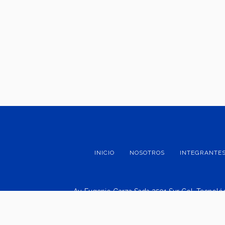
INICIO
NOSOTROS
INTEGRANTE
Av. Eugenio Garza Sada 2501 Sur Col. Tecnológ