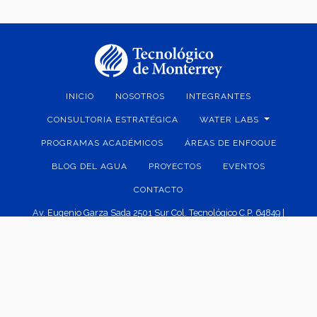
INICIO
NOSOTROS
INTEGRANTES
CONSULTORIA ESTRATÉGICA
WATER LABS
PROGRAMAS ACADÉMICOS
ÁREAS DE ENFOQUE
BLOG DEL AGUA
PROYECTOS
EVENTOS
CONTACTO
Av. Eugenio Garza Sada 2501 Sur Col. Tecnológico C.P. 64849 |
Monterrey, Nuevo León, México | Tel. +52 (81) 8358-2000 D.R.© Instituto
Tecnológico y de Estudios Superiores de Monterrey, México.
Aviso legal
|
Políticas de privacidad
|
Aviso de privacidad
© 2023 Centro del Agua para América Latina y el Caribe | Escuela de